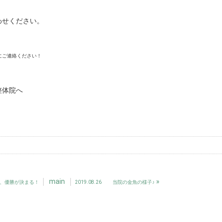
わせください。
にご連絡ください！
整体院へ
main
»
子園、優勝が決まる！
2019.08.26 当院の金魚の様子♪