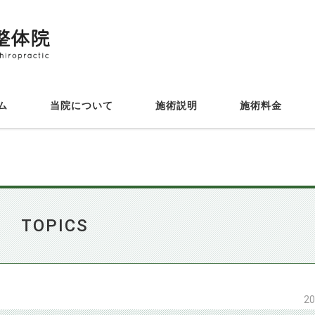
_
_
_
_
_
ーム
当院について
施術説明
施術料金
り
TOPICS
20