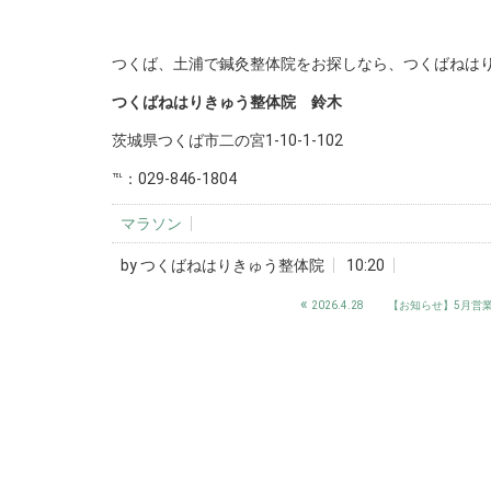
_
つくば、土浦で鍼灸整体院をお探しなら、つくばねは
つくばねはりきゅう整体院 鈴木
茨城県つくば市二の宮1-10-1-102
℡：029-846-1804
マラソン
by
つくばねはりきゅう整体院
10:20
«
2026.4.28 【お知らせ】5月営