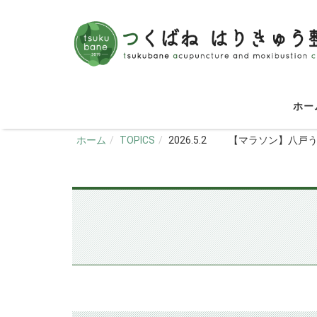
＿
___
__
ホ
ホーム
TOPICS
2026.5.2 【マラソン】八