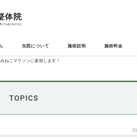
_
_
_
_
_
ーム
当院について
施術説明
施術料金
戸うみねこマラソンに参加します！
TOPICS
20