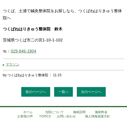
つくば、土浦で鍼灸整体院をお探しなら、つくばねはりきゅう整体
院へ
つくばねはりきゅう整体院 鈴木
茨城県つくば市二の宮1-10-1-102
℡：
029-846-1804
マラソン
by つくばねはりきゅう整体院
11:15
前のページへ
一覧へ
次のページへ
ホーム
当院について
施術説明
施術料金
お客様の声
TOPICS
お問い合わせ
個人情報保護方針